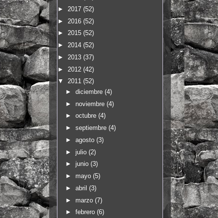
►
2017
(52)
►
2016
(52)
►
2015
(52)
►
2014
(52)
►
2013
(37)
►
2012
(42)
▼
2011
(52)
►
diciembre
(4)
►
noviembre
(4)
►
octubre
(4)
►
septiembre
(4)
►
agosto
(3)
►
julio
(2)
►
junio
(3)
►
mayo
(5)
►
abril
(3)
►
marzo
(7)
►
febrero
(6)