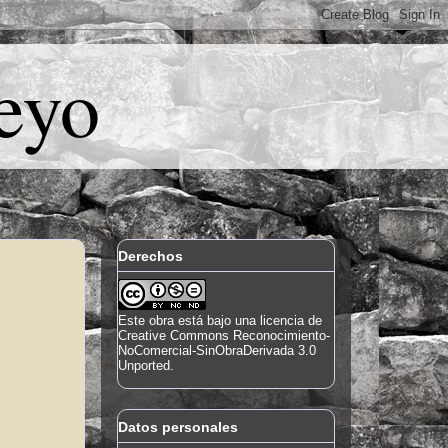
eyo
Derechos
Este
obra
está bajo una
licencia de
Creative Commons Reconocimiento-
NoComercial-SinObraDerivada 3.0
Unported
.
Datos personales