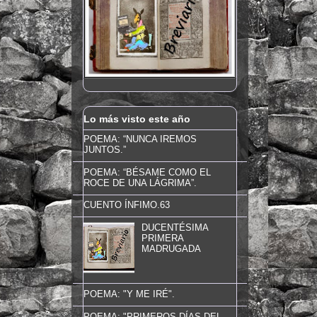
Lo más visto este año
POEMA: “NUNCA IREMOS
JUNTOS.”
POEMA: “BÉSAME COMO EL
ROCE DE UNA LÁGRIMA”.
CUENTO ÍNFIMO.63
DUCENTÉSIMA
PRIMERA
MADRUGADA
POEMA: "Y ME IRÉ".
POEMA: "PRIMEROS DÍAS DEL