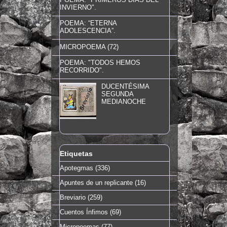
INVIERNO".
POEMA: “ETERNA
ADOLESCENCIA”.
MICROPOEMA (72)
POEMA: "TODOS HEMOS
RECORRIDO".
DUCENTÉSIMA
SEGUNDA
MEDIANOCHE
Etiquetas
Apotegmas
(336)
Apuntes de un replicante
(16)
Breviario
(259)
Cuentos Ínfimos
(69)
Micropoemas
(77)