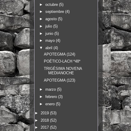
►
octubre
(5)
►
septiembre
(4)
►
agosto
(5)
►
julio
(5)
►
junio
(5)
►
mayo
(4)
▼
abril
(4)
APOTEGMA (124)
POÉTICO-LACH *48*
TRIGÉSIMA NOVENA
MEDIANOCHE
APOTEGMA (123)
►
marzo
(5)
►
febrero
(3)
►
enero
(5)
►
2019
(53)
►
2018
(52)
►
2017
(52)