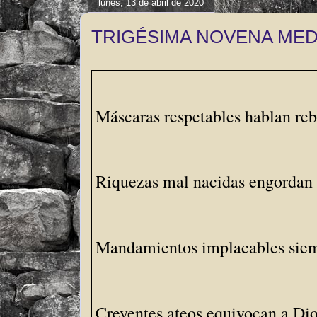
lunes, 13 de abril de 2020
TRIGÉSIMA NOVENA ME
Máscaras respetables hablan reb
Riquezas mal nacidas engordan l
Mandamientos implacables siembr
Creyentes ateos equivocan a Dio