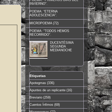
INVIERNO".
POEMA: “ETERNA
ADOLESCENCIA”.
MICROPOEMA (72)
POEMA: "TODOS HEMOS
RECORRIDO".
DUCENTÉSIMA
SEGUNDA
MEDIANOCHE
Etiquetas
Apotegmas
(336)
Apuntes de un replicante
(16)
Breviario
(259)
Cuentos Ínfimos
(69)
Micropoemas
(77)