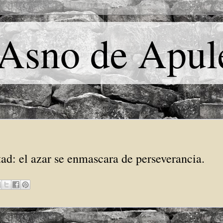
 Asno de Apul
tad: el azar se enmascara de perseverancia.