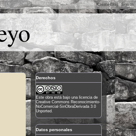
eyo
Derechos
Este
obra
está bajo una
licencia de
Creative Commons Reconocimiento-
NoComercial-SinObraDerivada 3.0
Unported
.
Datos personales