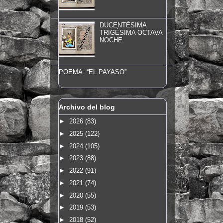
DUCENTÉSIMA
TRIGÉSIMA OCTAVA
NOCHE
POEMA: “EL PAYASO”
Archivo del blog
►
2026
(83)
►
2025
(122)
►
2024
(105)
►
2023
(88)
►
2022
(91)
►
2021
(74)
►
2020
(55)
►
2019
(53)
►
2018
(52)