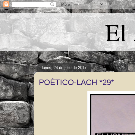
El
lunes, 24 de julio de 2017
POÉTICO-LACH *29*