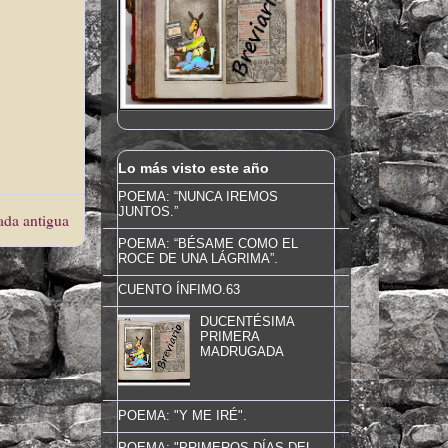
Lo más visto este año
POEMA: “NUNCA IREMOS
JUNTOS.”
ada antigua
POEMA: “BÉSAME COMO EL
ROCE DE UNA LÁGRIMA”.
CUENTO ÍNFIMO.63
DUCENTÉSIMA
PRIMERA
MADRUGADA
POEMA: "Y ME IRÉ".
POEMA: "PRIMEROS DÍAS DEL