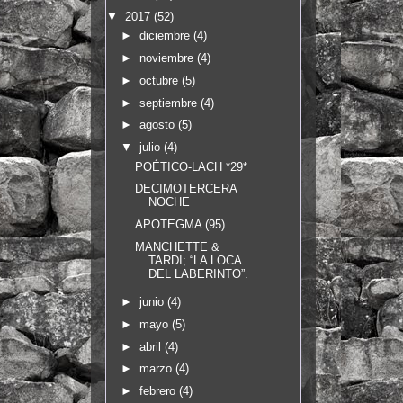
▼
2017
(52)
►
diciembre
(4)
►
noviembre
(4)
►
octubre
(5)
►
septiembre
(4)
►
agosto
(5)
▼
julio
(4)
POÉTICO-LACH *29*
DECIMOTERCERA
NOCHE
APOTEGMA (95)
MANCHETTE &
TARDI; “LA LOCA
DEL LABERINTO”.
►
junio
(4)
►
mayo
(5)
►
abril
(4)
►
marzo
(4)
►
febrero
(4)