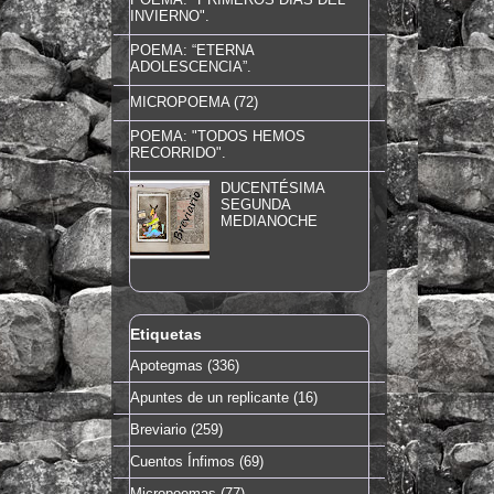
INVIERNO".
POEMA: “ETERNA
ADOLESCENCIA”.
MICROPOEMA (72)
POEMA: "TODOS HEMOS
RECORRIDO".
DUCENTÉSIMA
SEGUNDA
MEDIANOCHE
Etiquetas
Apotegmas
(336)
Apuntes de un replicante
(16)
Breviario
(259)
Cuentos Ínfimos
(69)
Micropoemas
(77)