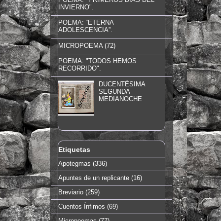
INVIERNO".
POEMA: “ETERNA
ADOLESCENCIA”.
MICROPOEMA (72)
POEMA: "TODOS HEMOS
RECORRIDO".
DUCENTÉSIMA
SEGUNDA
MEDIANOCHE
Etiquetas
Apotegmas
(336)
Apuntes de un replicante
(16)
Breviario
(259)
Cuentos Ínfimos
(69)
Micropoemas
(77)