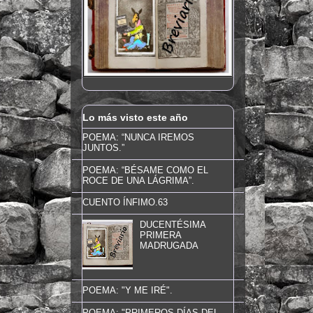
Lo más visto este año
POEMA: “NUNCA IREMOS
JUNTOS.”
POEMA: “BÉSAME COMO EL
ROCE DE UNA LÁGRIMA”.
CUENTO ÍNFIMO.63
DUCENTÉSIMA
PRIMERA
MADRUGADA
POEMA: "Y ME IRÉ".
POEMA: "PRIMEROS DÍAS DEL