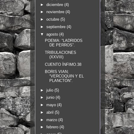
►
diciembre
(4)
►
noviembre
(4)
►
octubre
(5)
►
septiembre
(4)
▼
agosto
(4)
POEMA: “LADRIDOS
DE PERROS”.
TRIBULACIONES
(XXVIII)
CUENTO ÍNFIMO.38
BORIS VIAN;
“VERCOQUIN Y EL
PLANCTON”.
►
julio
(5)
►
junio
(4)
►
mayo
(4)
►
abril
(5)
►
marzo
(4)
►
febrero
(4)