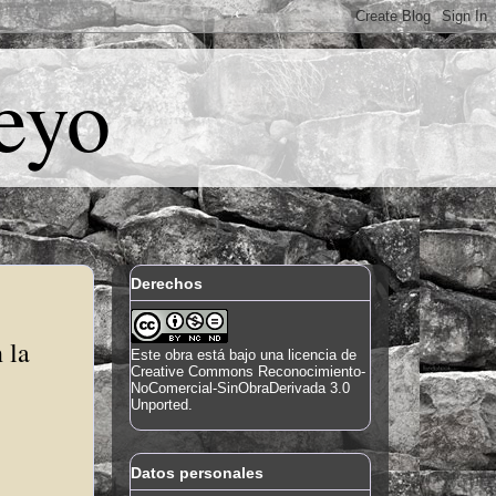
eyo
Derechos
 la
Este
obra
está bajo una
licencia de
Creative Commons Reconocimiento-
NoComercial-SinObraDerivada 3.0
Unported
.
Datos personales