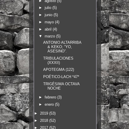
►
agosto
(5)
►
julio
(5)
►
junio
(5)
►
mayo
(4)
►
abril
(4)
▼
marzo
(5)
ANTONIO ALTARRIBA
& KEKO; “YO,
ASESINO”.
TRIBULACIONES
(XXXII)
APOTEGMA (122)
POÉTICO-LACH *47*
TRIGÉSIMA OCTAVA
NOCHE
►
febrero
(3)
►
enero
(5)
►
2019
(53)
►
2018
(52)
►
2017
(52)