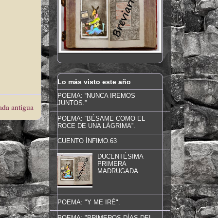
Lo más visto este año
POEMA: “NUNCA IREMOS
JUNTOS.”
ada antigua
POEMA: “BÉSAME COMO EL
ROCE DE UNA LÁGRIMA”.
CUENTO ÍNFIMO.63
DUCENTÉSIMA
PRIMERA
MADRUGADA
POEMA: "Y ME IRÉ".
POEMA: "PRIMEROS DÍAS DEL