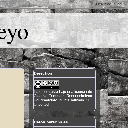
eyo
Derechos
Este
obra
está bajo una
licencia de
Creative Commons Reconocimiento-
NoComercial-SinObraDerivada 3.0
Unported
.
Datos personales