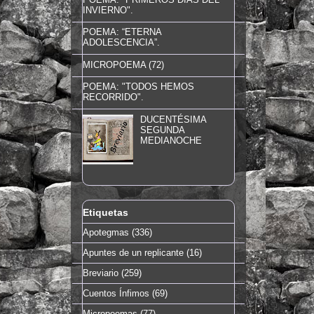
INVIERNO".
POEMA: “ETERNA
ADOLESCENCIA”.
MICROPOEMA (72)
POEMA: "TODOS HEMOS
RECORRIDO".
DUCENTÉSIMA
SEGUNDA
MEDIANOCHE
Etiquetas
Apotegmas
(336)
Apuntes de un replicante
(16)
Breviario
(259)
Cuentos Ínfimos
(69)
Micropoemas
(77)