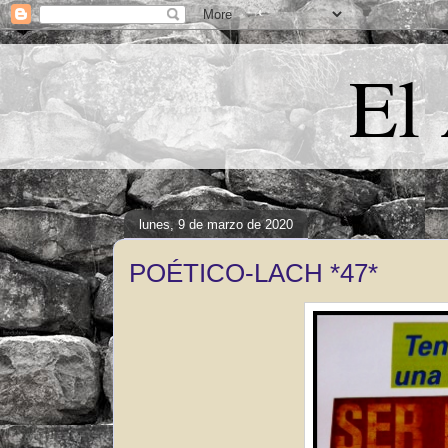
El
lunes, 9 de marzo de 2020
POÉTICO-LACH *47*