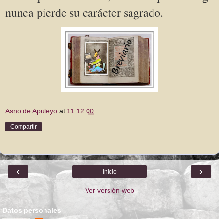
nunca pierde su carácter sagrado.  
Asno de Apuleyo
at
11:12:00
Compartir
‹
›
Inicio
Ver versión web
Datos personales