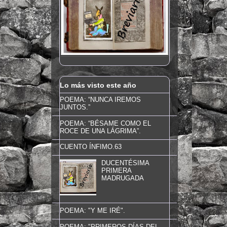
Lo más visto este año
POEMA: “NUNCA IREMOS
JUNTOS.”
POEMA: “BÉSAME COMO EL
ROCE DE UNA LÁGRIMA”.
CUENTO ÍNFIMO.63
DUCENTÉSIMA
PRIMERA
MADRUGADA
POEMA: "Y ME IRÉ".
POEMA: "PRIMEROS DÍAS DEL