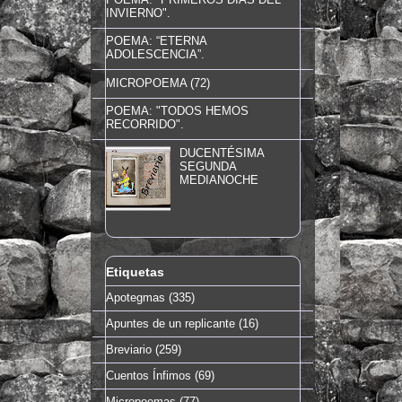
INVIERNO".
POEMA: “ETERNA
ADOLESCENCIA”.
MICROPOEMA (72)
POEMA: "TODOS HEMOS
RECORRIDO".
DUCENTÉSIMA
SEGUNDA
MEDIANOCHE
Etiquetas
Apotegmas
(335)
Apuntes de un replicante
(16)
Breviario
(259)
Cuentos Ínfimos
(69)
Micropoemas
(77)