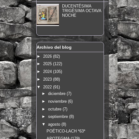
DUCENTÉSIMA
TRIGÉSIMA OCTAVA
NOCHE
Archivo del blog
►
2026
(82)
►
2025
(122)
►
2024
(105)
►
2023
(88)
▼
2022
(91)
►
diciembre
(7)
►
noviembre
(6)
►
octubre
(7)
►
septiembre
(8)
▼
agosto
(8)
POÉTICO-LACH *63*
APOTEGMA (179)