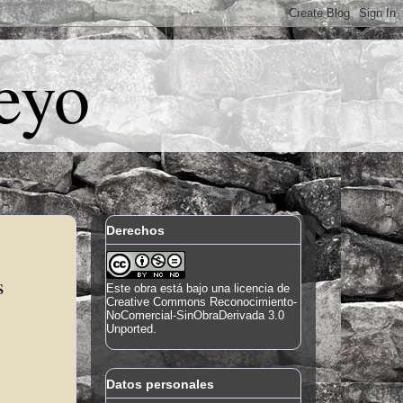
eyo
Derechos
 
Este
obra
está bajo una
licencia de
Creative Commons Reconocimiento-
NoComercial-SinObraDerivada 3.0
Unported
.
Datos personales