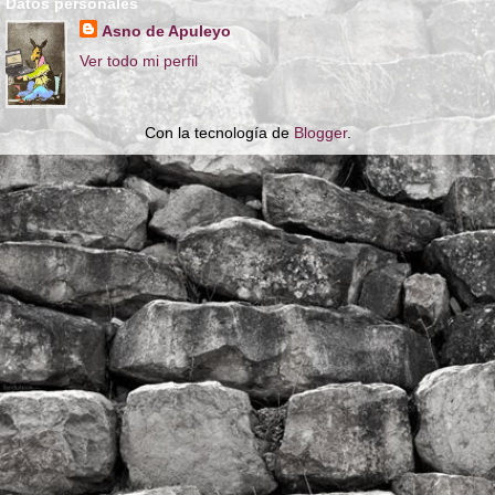
Datos personales
Asno de Apuleyo
Ver todo mi perfil
Con la tecnología de
Blogger
.